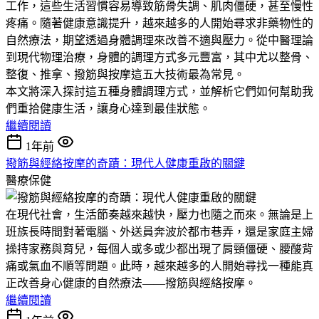
工作，這些生活習慣容易導致筋骨失調、肌肉僵硬，甚至慢性
疼痛。隨著健康意識提升，越來越多的人開始尋求非藥物性的
自然療法，期望透過身體調理來改善不適與壓力。從中醫理論
到現代物理治療，身體的調理方式多元豐富，其中尤以整骨、
整復、推拿、撥筋與按摩這五大技術最為常見。
本文將深入探討這五種身體調理方式，並解析它們如何幫助我
們重拾健康生活，讓身心達到最佳狀態。
繼續閱讀
1年前
撥筋與經絡按摩的奇蹟：現代人健康重啟的關鍵
醫療保健
在現代社會，生活節奏越來越快，壓力也隨之而來。無論是上
班族長時間對著電腦、外送員奔波於都市巷弄，還是家庭主婦
操持家務與育兒，每個人或多或少都出現了肩頸僵硬、腰酸背
痛或氣血不順等問題。此時，越來越多的人開始尋找一種能真
正改善身心健康的自然療法——撥筋與經絡按摩。
繼續閱讀